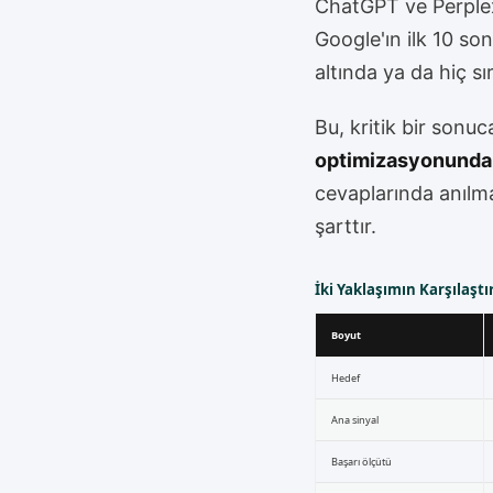
ChatGPT ve Perplexit
Google'ın ilk 10 so
altında ya da hiç s
Bu, kritik bir sonuc
optimizasyonundan f
cevaplarında anılmay
şarttır.
İki Yaklaşımın Karşılaşt
Boyut
Hedef
Ana sinyal
Başarı ölçütü