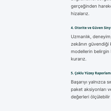
gerçeğinden hareket
hizalarız.
4. Otorite ve Güven Siny
Uzmanlık, deneyim, o
zekânın güvendiği k
modellerin belirgin 
kurarız.
5. Çoklu Yüzey Raporlam
Başarıyı yalnızca s
paket aksiyonları 
değerleri ölçülebili