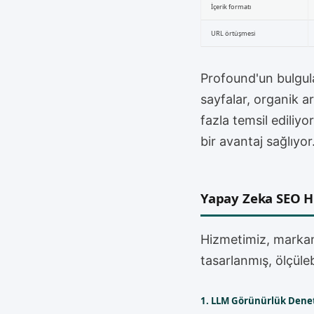
İçerik formatı
URL örtüşmesi
Profound'un bulgula
sayfalar, organik a
fazla temsil ediliy
bir avantaj sağlıyor
Yapay Zeka SEO H
Hizmetimiz, markan
tasarlanmış, ölçüleb
1. LLM Görünürlük Dene