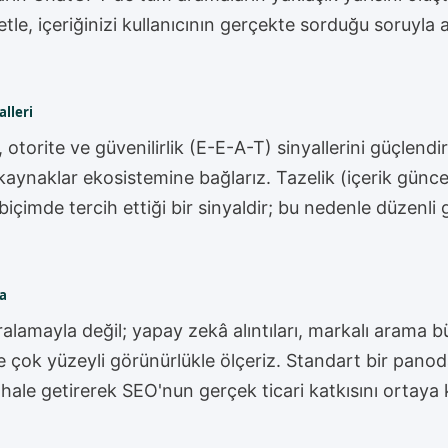
le, içeriğinizi kullanıcının gerçekte sorduğu soruyla 
alleri
torite ve güvenilirlik (E-E-A-T) sinyallerini güçlendiri
aynaklar ekosistemine bağlarız. Tazelik (içerik güncel
biçimde tercih ettiği bir sinyaldir; bu nedenle düzenli
a
ıralamayla değil; yapay zekâ alıntıları, markalı arama 
ve çok yüzeyli görünürlükle ölçeriz. Standart bir pa
r hale getirerek SEO'nun gerçek ticari katkısını ortaya 