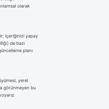
anlamsal olarak
r; içeriğinizi yapay
liği) de bazı
 güncelleme planı
büyümesi, yerel
noda görünmeyen bu
koyarız.