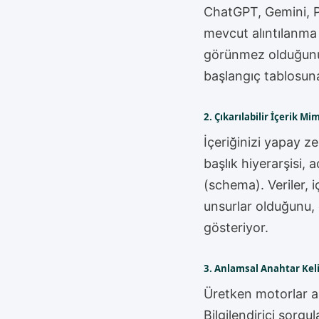
ChatGPT, Gemini, Pe
mevcut alıntılanma 
görünmez olduğunuzu
başlangıç tablosun
2. Çıkarılabilir İçerik Mi
İçeriğinizi yapay ze
başlık hiyerarşisi, 
(schema). Veriler, i
unsurlar olduğunu, g
gösteriyor.
3. Anlamsal Anahtar Kel
Üretken motorlar ar
Bilgilendirici sorg