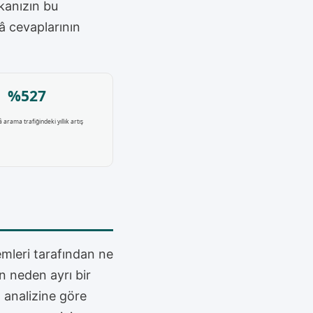
kanızın bu
â cevaplarının
%527
 arama trafiğindeki yıllık artış
mleri tarafından ne
un neden ayrı bir
 analizine göre