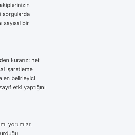
kiplerinizin
i sorgularda
 sayısal bir
iden kurarız: net
sal işaretleme
a en belirleyici
ayıf etki yaptığını
amı yorumlar.
şturduğu