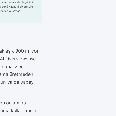
ama motorlarında da görünür
 zekâ kaynaklı ziyaretçiler
defler ve şeffaf
yaklaşık 900 milyon
e AI Overviews ise
n analizler,
ıklama üretmeden
nun ya da yapay
üğü anlamına
arama kullanımının