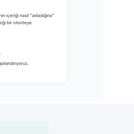
ın içeriği nasıl "anladığına"
eği bir otoriteye
.
pılandırıyoruz.