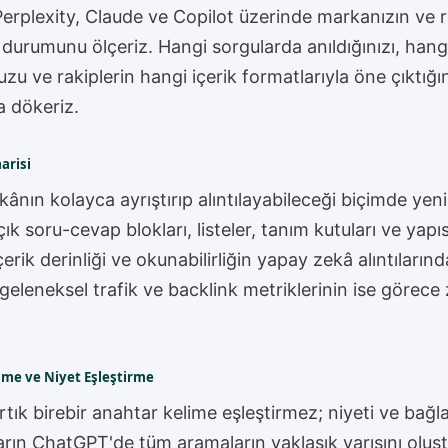
rplexity, Claude ve Copilot üzerinde markanızın ve ra
durumunu ölçeriz. Hangi sorgularda anıldığınızı, hang
 ve rakiplerin hangi içerik formatlarıyla öne çıktığını
a dökeriz.
marisi
kânın kolayca ayrıştırıp alıntılayabileceği biçimde yen
açık soru-cevap blokları, listeler, tanım kutuları ve yapı
çerik derinliği ve okunabilirliğin yapay zekâ alıntılarınd
eleneksel trafik ve backlink metriklerinin ise görece z
ime ve Niyet Eşleştirme
tık birebir anahtar kelime eşleştirmez; niyeti ve bağl
uların ChatGPT'de tüm aramaların yaklaşık yarısını olu