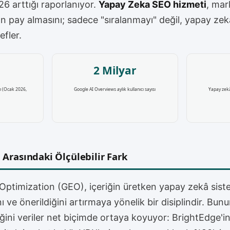
6 arttığı raporlanıyor.
Yapay Zeka SEO hizmeti
, mar
n pay almasını; sadece "sıralanmayı" değil, yapay zek
fler.
2 Milyar
ı (Ocak 2026,
Google AI Overviews aylık kullanıcı sayısı
Yapay zekâ
 Arasındaki Ölçülebilir Fark
Optimization (GEO), içeriğin üretken yapay zekâ siste
ını ve önerildiğini artırmaya yönelik bir disiplindir. Bun
ğini veriler net biçimde ortaya koyuyor: BrightEdge'in