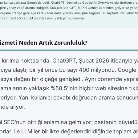
arkanızı yalnızca Google'da değil, ChatGPT, Gemini ve Google AI Overviews gibi üretken ar
e göre yapay zekâ arama trafiğinin %64,6'sı ChatGPT, %22'si Gemini üzerinden geliyor ve yapay
 organik trafiğe göre 4,4 kata kadar daha yüksek dönüşüm sağlıyor. Bu sayfada, ölçülebilir he
itatif bir GEO ve LLM optimizasyon yaklaşımı sunuyoruz.
izmeti Neden Artık Zorunluluk?
 kırılma noktasında. ChatGPT, Şubat 2026 itibarıyla 
nıcıya ulaştı; bir yıl önce bu sayı 400 milyondu. Googl
anıcıya değen bir ölçeğe genişledi. Aynı dönemde yapıla
amalarının yaklaşık %58,5'inin hiçbir web sitesine t
teriyor. Yani kullanıcı cevabı doğrudan arama sonucu
nde alıyor.
el SEO'nun bittiği anlamına gelmiyor; pastanın büyüd
rları ile LLM'ler birlikte değerlendirildiğinde toplam 