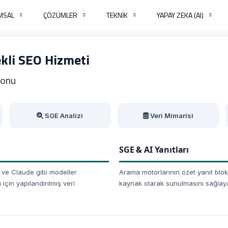
MSAL
ÇÖZÜMLER
TEKNİK
YAPAY ZEKA (AI)
kli SEO Hizmeti
yonu
SGE Analizi
Veri Mimarisi
SGE & AI Yanıtları
i ve Claude gibi modeller
Arama motorlarının özet yanıt blo
çin yapılandırılmış veri
kaynak olarak sunulmasını sağlaya