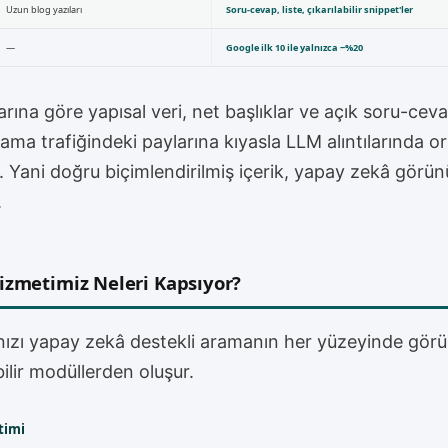
Uzun blog yazıları
Soru-cevap, liste, çıkarılabilir snippet'ler
—
Google ilk 10 ile yalnızca ~%20
rına göre yapısal veri, net başlıklar ve açık soru-cev
rama trafiğindeki paylarına kıyasla LLM alıntılarında o
or. Yani doğru biçimlendirilmiş içerik, yapay zekâ görü
.
izmetimiz Neleri Kapsıyor?
ızı yapay zekâ destekli aramanın her yüzeyinde görün
ilir modüllerden oluşur.
timi