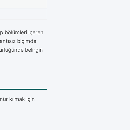
ap bölümleri içeren
rantısız biçimde
nürlüğünde belirgin
ür kılmak için