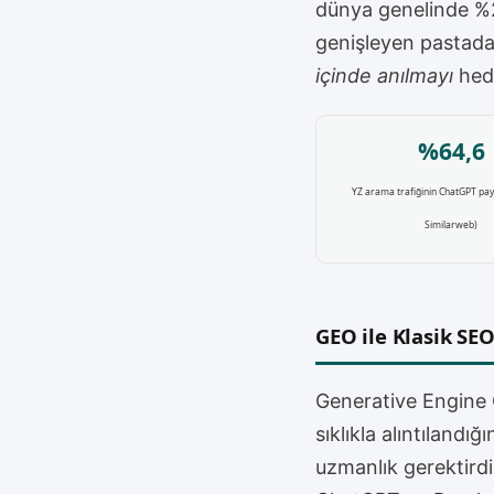
dünya genelinde %2
genişleyen pastada
içinde anılmayı
hede
%64,6
YZ arama trafiğinin ChatGPT pay
Similarweb)
GEO ile Klasik SEO
Generative Engine 
sıklıkla alıntılandığ
uzmanlık gerektirdi