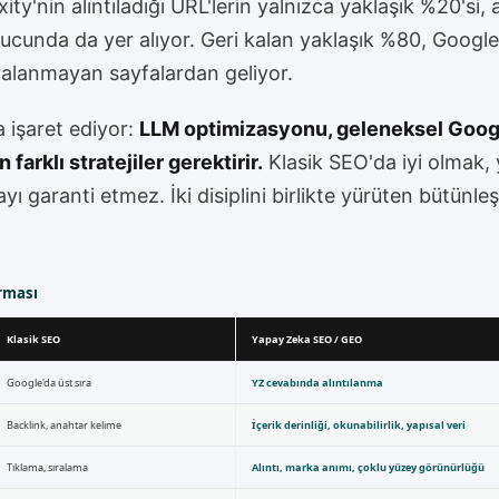
y'nin alıntıladığı URL'lerin yalnızca yaklaşık %20'si, 
nucunda da yer alıyor. Geri kalan yaklaşık %80, Google'
ıralanmayan sayfalardan geliyor.
a işaret ediyor:
LLM optimizasyonu, geleneksel Googl
arklı stratejiler gerektirir.
Klasik SEO'da iyi olmak,
ı garanti etmez. İki disiplini birlikte yürüten bütünleş
ırması
Klasik SEO
Yapay Zeka SEO / GEO
Google'da üst sıra
YZ cevabında alıntılanma
Backlink, anahtar kelime
İçerik derinliği, okunabilirlik, yapısal veri
Tıklama, sıralama
Alıntı, marka anımı, çoklu yüzey görünürlüğü