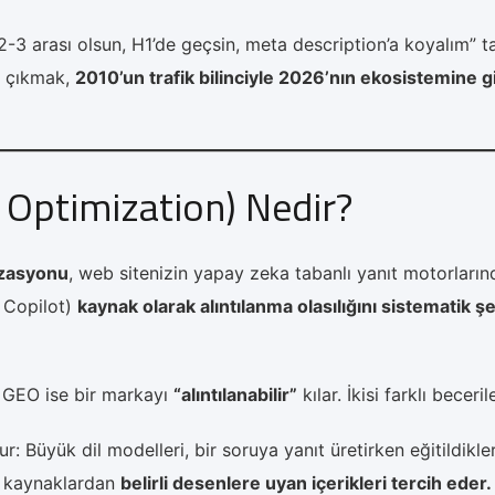
3 arası olsun, H1’de geçsin, meta description’a koyalım” ta
la çıkmak,
2010’un trafik bilinciyle 2026’nın ekosistemine 
 Optimization) Nedir?
izasyonu
, web sitenizin yapay zeka tabanlı yanıt motorların
 Copilot)
kaynak olarak alıntılanma olasılığını sistematik ş
; GEO ise bir markayı
“alıntılanabilir”
kılar. İkisi farklı beceril
 Büyük dil modelleri, bir soruya yanıt üretirken eğitildikler
ı kaynaklardan
belirli desenlere uyan içerikleri tercih eder.