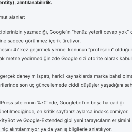
ntity), alıntılanabilirlik.
mut alanlar:
iplerinizin yazmadığı, Google’ın “henüz yeterli cevap yok” 
rine sadece görünmez içerik üretiyor.
mesini 47 kez geçirmek yerine, konunun “profesörü” olduğu
rak metne yedirmediğinizde Google sizi otorite olarak kabul
, gerçek deneyim ispatı, harici kaynaklarda marka bahsi ol
orilerinde son üç güncellemede ciddi düşüşler yaşadığını sa
ress sitelerinin %70’inde, Googlebot’un boşa harcadığı
etilmediğinde, en kritik sayfanız aylarca indekslenmiyor.
tyBot ve Google-Extended gibi yeni tarayıcıların erişimini
iç alıntılanmıyor ya da yanlış bilgilerle anlatılıyor.