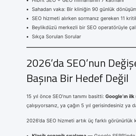
Hibrit SEO + GEO mimarisinin 7 katmanı
Sahadan vaka: Bir kliniğin 90 günlük dönüşüm
SEO hizmeti alırken sormanız gereken 11 kriti
Beylikdüzü merkezli bir SEO operatörüyle çal
Sıkça Sorulan Sorular
2026’da SEO’nun Değişe
Başına Bir Hedef Değil
15 yıl önce SEO’nun tanımı basitti:
Google’ın ilk
çalışıyorsanız, ya çağın 5 yıl gerisindesiniz ya da
2026’da SEO hizmeti artık üç farklı görünürlük 
Klasik organik sıralama
— Google SERP’inde m