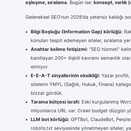
eşleşme, sıralama.
Bugün ise:
konsept, varlık (e
Geleneksel SEO’nun 2026’da yetersiz kaldığı so
Bilgi Boşluğu (Information Gap) körlüğü:
Rak
konuları tespit edemeyen siteler, sıralama ye
Anahtar kelime fetişizmi:
“SEO hizmeti” keli
kanıtlayan 200+ ilişkili kavramı semantik ola
etmiyor.
E-E-A-T sinyallerinin eksikliği:
Yazar profili
sitelerin YMYL (Sağlık, Hukuk, Finans) kateg
bizzat gördük.
Tarama bütçesi israfı:
Eski kurgulanmış WordP
milyonlarca URL var. Crawl budget düzgün yön
LLM bot körlüğü:
GPTBot, ClaudeBot, Perplexi
robots.txt seviyesinde yönetmeyen siteler, ya h