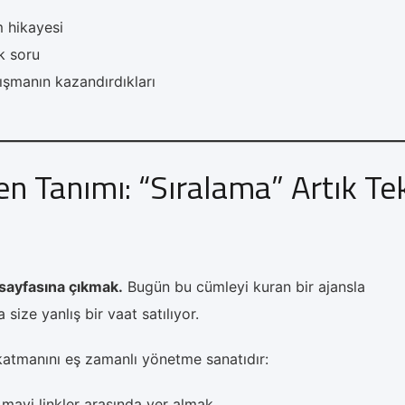
 hikayesi
k soru
ışmanın kazandırdıkları
n Tanımı: “Sıralama” Artık Te
 sayfasına çıkmak.
Bugün bu cümleyi kuran bir ajansla
 size yanlış bir vaat satılıyor.
katmanını eş zamanlı yönetme sanatıdır:
avi linkler arasında yer almak