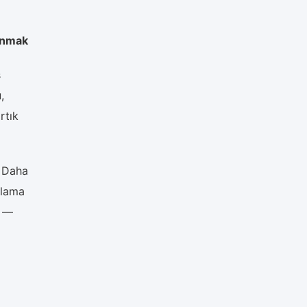
lanmak
ş
,
rtık
: Daha
klama
r —