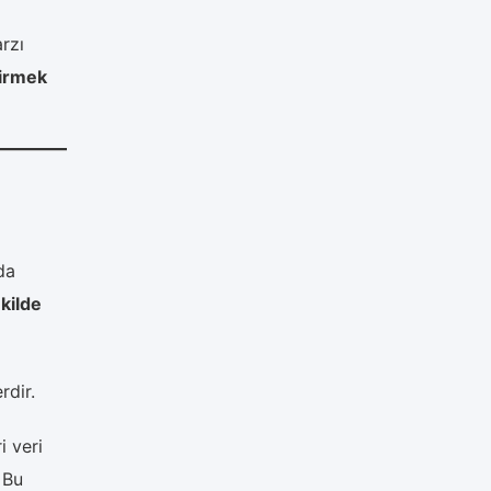
rzı
girmek
da
ekilde
erdir.
i veri
Bu