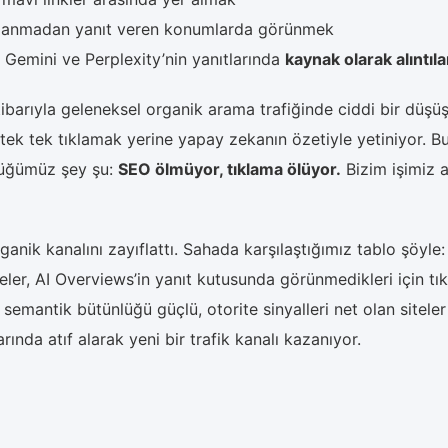
anmadan yanıt veren konumlarda görünmek
emini ve Perplexity’nin yanıtlarında
kaynak olarak alıntı
tibarıyla geleneksel organik arama trafiğinde ciddi bir düşü
i tek tek tıklamak yerine yapay zekanın özetiyle yetiniyor. Bu
düğümüz şey şu:
SEO ölmüyor, tıklama ölüyor.
Bizim işimiz a
nik kanalını zayıflattı. Sahada karşılaştığımız tablo şöyle
teler, AI Overviews’in yanıt kutusunda görünmedikleri için tı
 semantik bütünlüğü güçlü, otorite sinyalleri net olan sitele
ında atıf alarak yeni bir trafik kanalı kazanıyor.