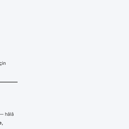
çin
— hâlâ
e,