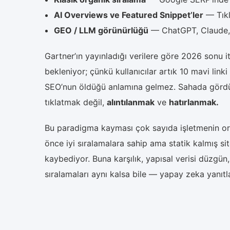
AI Overviews ve Featured Snippet’ler
— Tıkl
GEO / LLM görünürlüğü
— ChatGPT, Claude, G
Gartner’ın yayınladığı verilere göre 2026 sonu i
bekleniyor; çünkü kullanıcılar artık 10 mavi link
SEO’nun öldüğü anlamına gelmez. Sahada gör
tıklatmak değil,
alıntılanmak
ve
hatırlanmak.
Bu paradigma kayması çok sayıda işletmenin orga
önce iyi sıralamalara sahip ama statik kalmış si
kaybediyor. Buna karşılık, yapısal verisi düzgün,
sıralamaları aynı kalsa bile — yapay zeka yanıtlar